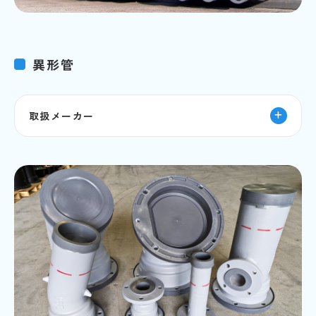
異形管
取扱メーカー