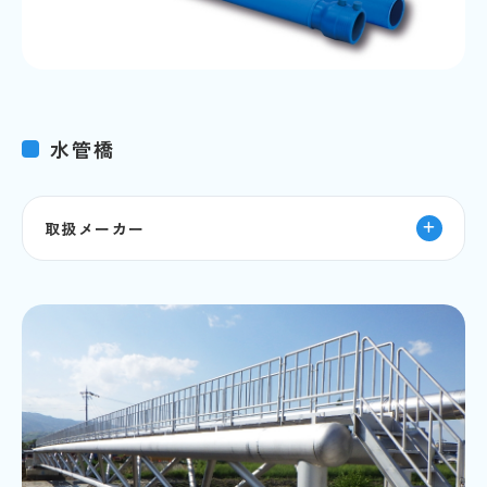
水管橋
取扱メーカー