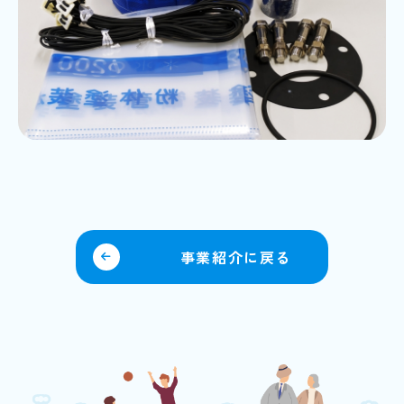
事業紹介に戻る