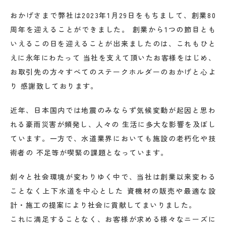
おかげさまで弊社は2023年1月29日をもちまして、創業80
周年を迎えることができました。 創業から1つの節目とも
いえるこの日を迎えることが出来ましたのは、これもひと
えに永年にわたって 当社を支えて頂いたお客様をはじめ、
お取引先の方々すべてのステークホルダーのおかげと心よ
り 感謝致しております。
近年、日本国内では地震のみならず気候変動が起因と思わ
れる豪雨災害が頻発し、人々の 生活に多大な影響を及ぼし
ています。一方で、水道業界においても施設の老朽化や技
術者の 不足等が喫緊の課題となっています。
刻々と社会環境が変わりゆく中で、当社は創業以来変わる
ことなく上下水道を中心とした 資機材の販売や最適な設
計・施工の提案により社会に貢献してまいりました。
これに満足することなく、お客様が求める様々なニーズに